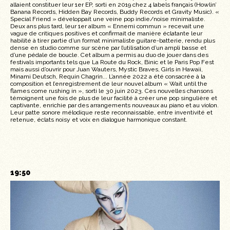
allaient constituer leur 1er EP, sorti en 2019 chez 4 labels français (Howlin’
Banana Records, Hidden Bay Records, Buddy Records et Gravity Music). «
Special Friend » développait une veine pop indie/noise minimaliste.
Deux ans plus tard, leur 1er album « Ennemi commun » recevait une
vague de critiques positives et confirmait de manière éclatante leur
habilité à tirer partie d’un format minimaliste guitare-batterie, rendu plus
dense en studio comme sur scène par l’utilisation d’un ampli basse et
d’une pédale de boucle. Cet album a permis au duo de jouer dans des
festivals importants tels que La Route du Rock, Binic et le Paris Pop Fest
mais aussi d’ouvrir pour Juan Wauters, Mystic Braves, Girls in Hawaii,
Minami Deutsch, Requin Chagrin... L’année 2022 a été consacrée à la
composition et l’enregistrement de leur nouvel album « Wait until the
flames come rushing in », sorti le 30 juin 2023. Ces nouvelles chansons
témoignent une fois de plus de leur facilité à créer une pop singulière et
captivante, enrichie par des arrangements nouveaux au piano et au violon.
Leur patte sonore mélodique reste reconnaissable, entre inventivité et
retenue, éclats noisy et voix en dialogue harmonique constant.
19:50