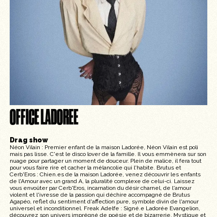
OFFICE LADOREE
Drag show
Néon Vilain : Premier enfant de la maison Ladorée, Néon Vilain est poli
mais pas lisse. C'est le disco lover de la famille. Il vous emmènera sur son
nuage pour partager un moment de douceur. Plein de malice, il fera tout
pour vous faire rire et cacher la mélancolie qui l'habite. Brutus et
Cerb'Eros : Chien.es de la maison Ladorée, venez découvrir les enfants
de l'Amour avec un grand A, la pluralité complexe de celui-ci. Laissez
vous envoûter par Cerb'Eros, incarnation du désir charnel, de l'amour
violent et l'ivresse de la passion qui déchire accompagné de Brutus
Agapéo, reflet du sentiment d'affection pure, symbole divin de l'amour
universel et inconditionnel. Freak Adelfe : Signé.e Ladorée Evangelion,
découvrez son univers imprégné de poésie et de bizarrerie. Mystique et