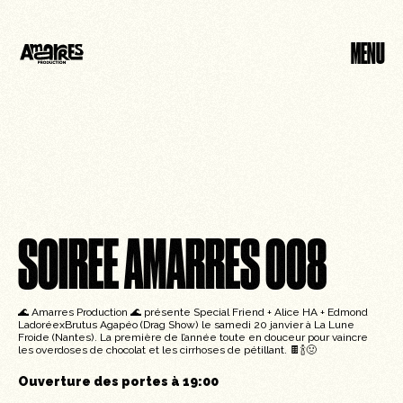
MENU
FERMER
SOIREE AMARRES 008
🌊 Amarres Production 🌊 présente Special Friend + Alice HA + Edmond
LadoréexBrutus Agapéo (Drag Show) le samedi 20 janvier à La Lune
Froide (Nantes). La première de l’année toute en douceur pour vaincre
les overdoses de chocolat et les cirrhoses de pétillant. 🍫🍾🤢
Ouverture des portes à
19:00