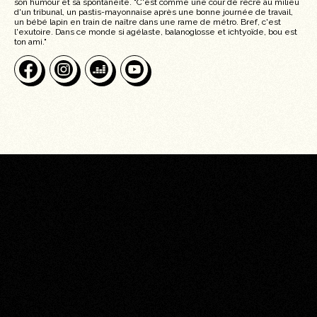
son humour et sa spontanéité. "C'est comme une cour de récré au milieu
d'un tribunal, un pastis-mayonnaise après une bonne journée de travail,
un bébé lapin en train de naître dans une rame de métro. Bref, c'est
l'exutoire. Dans ce monde si agélaste, balanoglosse et ichtyoïde, bou est
ton ami."