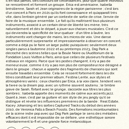
Il en faut parfois, des concours de circonstances, pour que quatre individus
se rencontrent et forment un groupe. Erica est américaine, Isabella
brésilienne, Sarah et Jean originaires de la région parisienne ; c’est lors
d’un concert à Paris en 2021 qu’ils font connaissance et qu’apparaît très
vite, dans l’entrain généré par un contexte de sortie de crise, l’envie de
faire de la musique ensemble. Le fait qu’ils maîtrisent tous plusieurs
instruments, associé à un certain désir de liberté les mène, très
naturellement et dès le départ, à jouer aux chaises musicales. C’est ce
qui deviendra la spécificité de leur quatuor : d’un titre à l’autre, les
instruments vont changer de mains, les micros de voix. Une danse
particulièrement surprenante et impressionnante à observer en concert,
comme a déjà pu le faire un large public puisqu’avec seulement deux
singles parus à l’automne 2022 et au printemps 2023, Dog Park a
décroché des scènes telles que la Boule Noire ou l’Auditorium de la
Fondation Louis Vuitton à Paris, ainsi que celles de plusieurs festivals
estivaux en régions. Parce que les postes changent, il n’y a pas de
meneur.euse, comme il n’y a pas non plus de compositeur.rice désigné.e
dans le groupe ; chacun.e apporte des fragments de chansons qui sont
ensuite travaillés ensemble. Cela se ressent fortement dans les dix
titres constituant leur premier album, Festina Lente, aux styles et
atmosphères variés : ceux chantés par Erica, à la voix claire, tendent vers
la twee ou la dream pop, avec un rythme souvent soutenu ; le timbre
grave de Sarah, flirtant avec le grunge, s’accorde aux titres les plus
sombres ; Isabella apporte des moments de calme aux accents jazz.
Quant à Jean, c’est par sa guitare et son style de jeu jangly qu’il se
distingue et révèle les influences premières de la bande : Real Estate,
Kacey Johansing et les sorties Captured Tracks du début des années
2010, de Veronica Falls à Beach Fossils. Des formations incontournables
de la scène indie pop avec qui Dog Park partage le sens des mélodies
efficaces dont il est impossible de se défaire, une esthétique sonore
volontairement lo-fi et une grande force mélancolique.