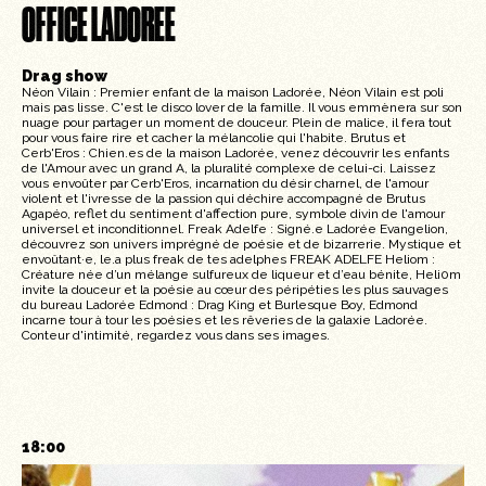
OFFICE LADOREE
Drag show
Néon Vilain : Premier enfant de la maison Ladorée, Néon Vilain est poli
mais pas lisse. C'est le disco lover de la famille. Il vous emmènera sur son
nuage pour partager un moment de douceur. Plein de malice, il fera tout
pour vous faire rire et cacher la mélancolie qui l'habite. Brutus et
Cerb'Eros : Chien.es de la maison Ladorée, venez découvrir les enfants
de l'Amour avec un grand A, la pluralité complexe de celui-ci. Laissez
vous envoûter par Cerb'Eros, incarnation du désir charnel, de l'amour
violent et l'ivresse de la passion qui déchire accompagné de Brutus
Agapéo, reflet du sentiment d'affection pure, symbole divin de l'amour
universel et inconditionnel. Freak Adelfe : Signé.e Ladorée Evangelion,
découvrez son univers imprégné de poésie et de bizarrerie. Mystique et
envoûtant·e, le.a plus freak de tes adelphes FREAK ADELFE Heliom :
Créature née d’un mélange sulfureux de liqueur et d’eau bénite, Heli0m
invite la douceur et la poésie au cœur des péripéties les plus sauvages
du bureau Ladorée Edmond : Drag King et Burlesque Boy, Edmond
incarne tour à tour les poésies et les rêveries de la galaxie Ladorée.
Conteur d'intimité, regardez vous dans ses images.
18:00