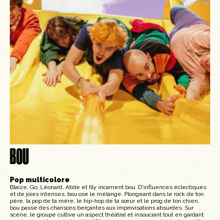
BOU
Pop multicolore
Blaize, Go, Léonard, Atide et Illy incarnent bou. D'influences éclectiques
et de joies intenses, bou ose le mélange. Plongeant dans le rock de ton
père, la pop de ta mère, le hip-hop de ta sœur et le prog de ton chien,
bou passe des chansons berçantes aux improvisations absurdes. Sur
scène, le groupe cultive un aspect théâtral et insouciant tout en gardant