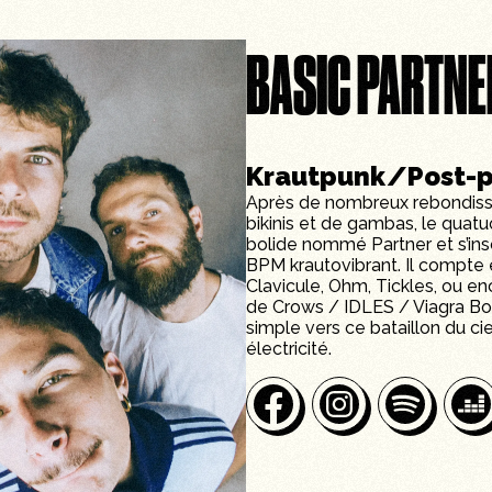
BASIC PARTNE
Krautpunk/Post-
Après de nombreux rebondissem
bikinis et de gambas, le quatu
bolide nommé Partner et s’ins
BPM krautovibrant. Il compte
Clavicule, Ohm, Tickles, ou e
de Crows / IDLES / Viagra Boys
simple vers ce bataillon du c
électricité.