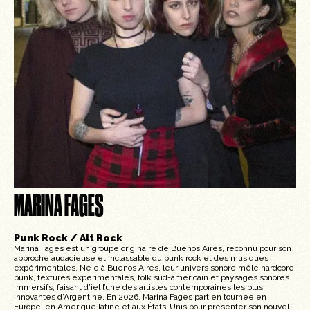
MARINA FAGES
Punk Rock / Alt Rock
Marina Fages est un groupe originaire de Buenos Aires, reconnu pour son
approche audacieuse et inclassable du punk rock et des musiques
expérimentales. Né·e à Buenos Aires, leur univers sonore mêle hardcore
punk, textures expérimentales, folk sud-américain et paysages sonores
immersifs, faisant d’iel l’une des artistes contemporaines les plus
innovantes d’Argentine. En 2026, Marina Fages part en tournée en
Europe, en Amérique latine et aux États-Unis pour présenter son nouvel